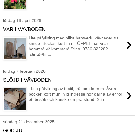
lördag 18 april 2026
VÅR I VÄVBODEN
›
Lite påfyllning med olika hantverk, vävnader trä
smide. Böcker, kort m.m. ÖPPET när vi är
hemma! Välkommen! Stina 0736 322282
stina@fin...
lördag 7 februari 2026
SLÖJD I VÄVBODEN
›
Lite påfyllning av textil, trä, smide m.m. Även
böcker, kort m.m. Vid intresse hör gärna av er för
ett besök och kanske en pratstund! Stin...
söndag 21 december 2025
GOD JUL