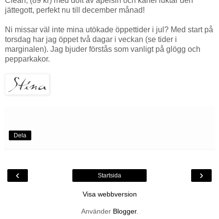
Clean, (89 kr) med doft av apelsin och kanel luktar den
jättegott, perfekt nu till december månad!
Ni missar väl inte mina utökade öppettider i jul? Med start på
torsdag har jag öppet två dagar i veckan (se tider i
marginalen). Jag bjuder förstås som vanligt på glögg och
pepparkakor.
Dela
‹
›
Startsida
Visa webbversion
Använder
Blogger
.